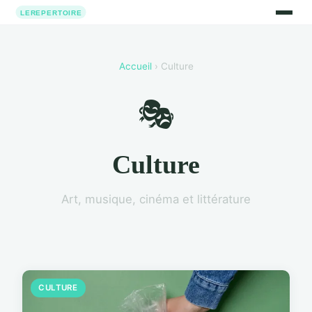
Accueil
› Culture
🎭
Culture
Art, musique, cinéma et littérature
CULTURE