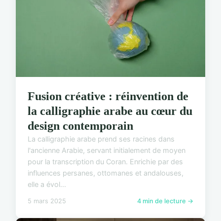
Fusion créative : réinvention de
la calligraphie arabe au cœur du
design contemporain
La calligraphie arabe prend ses racines dans
l'ancienne Arabie, servant initialement de moyen
pour la transcription du Coran. Enrichie par des
influences persanes, ottomanes et andalouses,
elle a évol...
5 mars 2025
4 min de lecture →