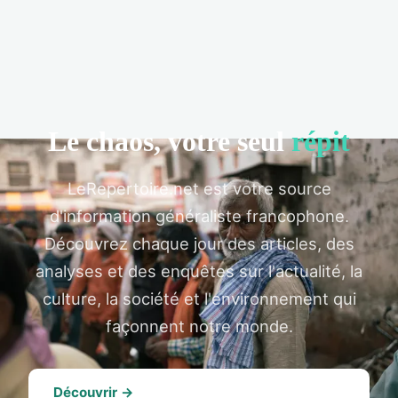
Le chaos, votre seul
répit
LeRepertoire.net est votre source
d'information généraliste francophone.
Découvrez chaque jour des articles, des
analyses et des enquêtes sur l'actualité, la
culture, la société et l'environnement qui
façonnent notre monde.
Découvrir →