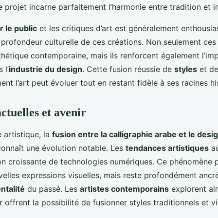
projet incarne parfaitement l’harmonie entre tradition et i
 le public
et les critiques d’art est généralement enthousia
 la profondeur culturelle de ces créations. Non seulement ces
sthétique contemporaine, mais ils renforcent également l’im
 l’
industrie du design
. Cette fusion réussie de
styles
et d
 l’art peut évoluer tout en restant fidèle à ses racines hi
ctuelles et avenir
 artistique, la
fusion entre la calligraphie arabe et le desi
onnaît une évolution notable. Les
tendances artistiques
ac
on croissante de technologies numériques. Ce phénomène 
velles expressions visuelles, mais reste profondément ancr
entalité
du passé. Les
artistes contemporains
explorent ain
r offrent la possibilité de fusionner styles traditionnels et 