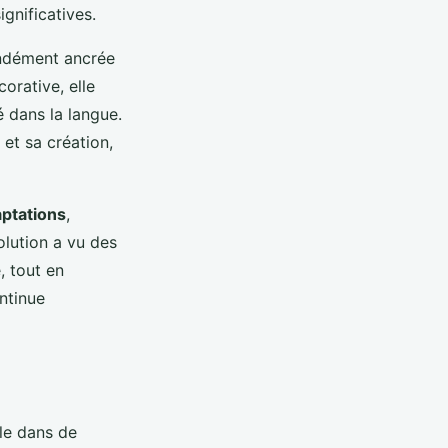
ignificatives.
fondément ancrée
orative, elle
 dans la langue.
 et sa création,
aptations
,
olution a vu des
, tout en
ontinue
le dans de