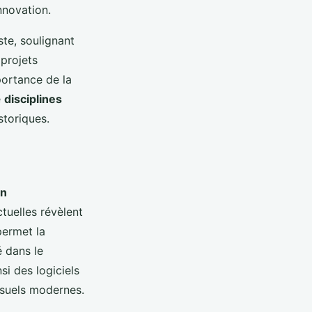
nnovation.
ste, soulignant
 projets
portance de la
e
disciplines
storiques.
gn
tuelles révèlent
permet la
é dans le
si des logiciels
visuels modernes.