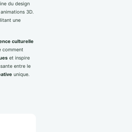
aine du design
s animations 3D.
litant une
ence culturelle
re comment
ques
et inspire
sante entre le
éative
unique.