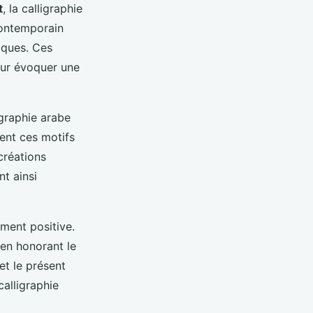
t
, la calligraphie
contemporain
miques. Ces
our évoquer une
graphie arabe
ent ces motifs
créations
nt ainsi
ment positive.
 en honorant le
et le présent
calligraphie