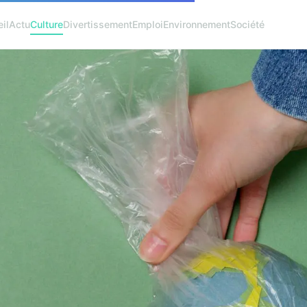
il
Actu
Culture
Divertissement
Emploi
Environnement
Société