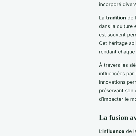
contemporain
incorporé divers
La
tradition
de l
Lucas
•
5 mars 2025
•
4 min de lecture
dans la culture 
est souvent pe
Cet héritage spi
rendant chaque 
À travers les si
influencées par
innovations per
préservant son e
d’impacter le m
La fusion a
L’
influence
de la