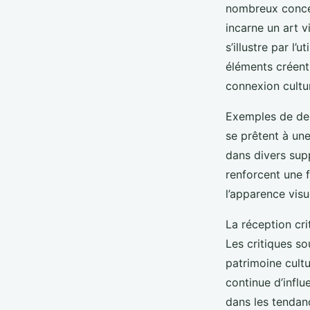
nombreux conce
incarne un art v
s’illustre par l
éléments créent
connexion cultu
Exemples de des
se prêtent à un
dans divers supp
renforcent une f
l’apparence visu
La réception cr
Les critiques so
patrimoine cultu
continue d’influ
dans les tendanc