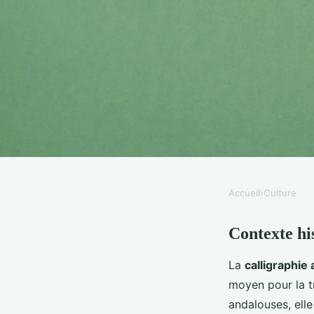
Accueil
›
Culture
CULTURE
Contexte hi
Fusion créative : réin
La
calligraphie
calligraphie arabe a
moyen pour la t
andalouses, elle