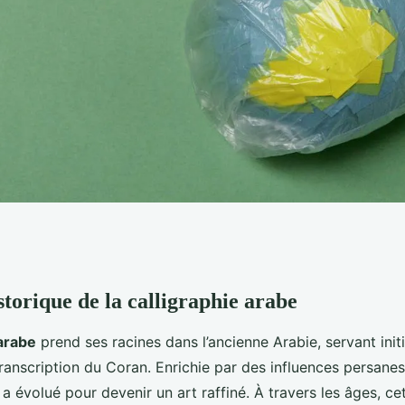
storique de la calligraphie arabe
vention de la
 arabe
prend ses racines dans l’ancienne Arabie, servant ini
u cœur du design
ranscription du Coran. Enrichie par des influences persane
 a évolué pour devenir un art raffiné. À travers les âges, ce