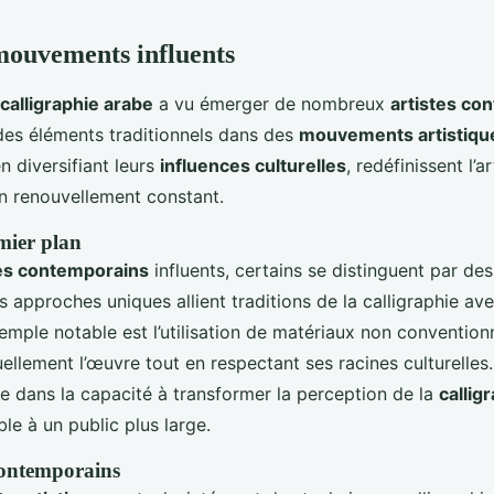
 mouvements influents
calligraphie arabe
a vu émerger de nombreux
artistes co
 des éléments traditionnels dans des
mouvements artistiqu
n diversifiant leurs
influences culturelles
, redéfinissent l’ar
on renouvellement constant.
emier plan
tes contemporains
influents, certains se distinguent par de
s approches uniques allient traditions de la calligraphie av
mple notable est l’utilisation de matériaux non convention
uellement l’œuvre tout en respectant ses racines culturelles
ide dans la capacité à transformer la perception de la
callig
le à un public plus large.
ontemporains