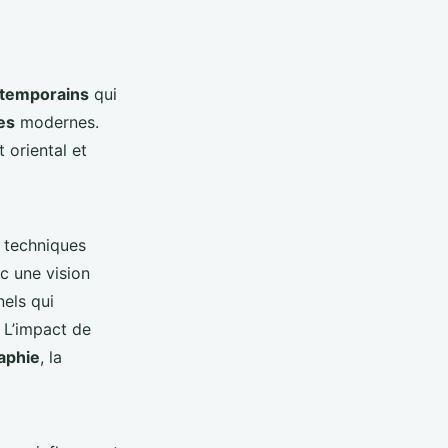
ntemporains
qui
es
modernes.
t oriental et
s techniques
ec une vision
nels qui
. L’impact de
raphie
, la