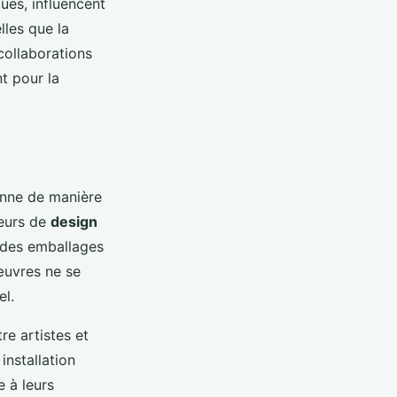
ues, influencent
lles que la
 collaborations
nt pour la
onne de manière
teurs de
design
r des emballages
 œuvres ne se
el.
re artistes et
installation
e à leurs