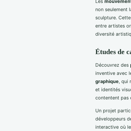
Les
mouvements
non seulement la
sculpture. Cette
entre artistes o
diversité artist
Études de c
Découvrez des
inventive avec 
graphique
, qui
et identités vis
contentent pas d
Un projet partic
développeurs de
interactive où l