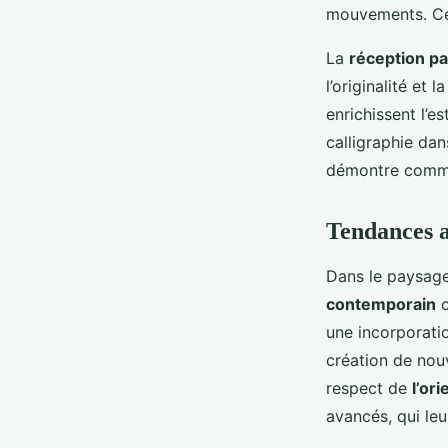
mouvements. Ce 
La
réception par
l’originalité et
enrichissent l’e
calligraphie dans
démontre comment
Tendances a
Dans le paysage
contemporain
c
une incorporati
création de nou
respect de
l’ori
avancés, qui leu