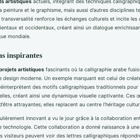
 artistiques
actuels, intégrant des techniques calligraphiq
 peinture et le graphisme, mais aussi d’autres disciplines te
 transversalité renforce les échanges culturels et incite les
rientaux et occidentaux, créant ainsi un dialogue enrichissa
ique mondiale.
as inspirantes
projets artistiques
fascinants où la calligraphie arabe fusi
le design moderne. Un exemple marquant est celui de créa
 réinterprètent des motifs calligraphiques traditionnels pou
uelles, créant ainsi une dynamique visuelle captivante. Ces
’être attrayantes; elles replacent au centre l’héritage cultur
ulièrement innovant a vu le jour grâce à la collaboration ent
 technologie. Cette collaboration a donné naissance à une 
es visiteurs peuvent voir des lettres calligraphiques répondr