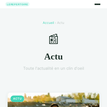
Accueil
› Actu
📰
Actu
Toute l'actualité en un clin d'oeil
ACTU