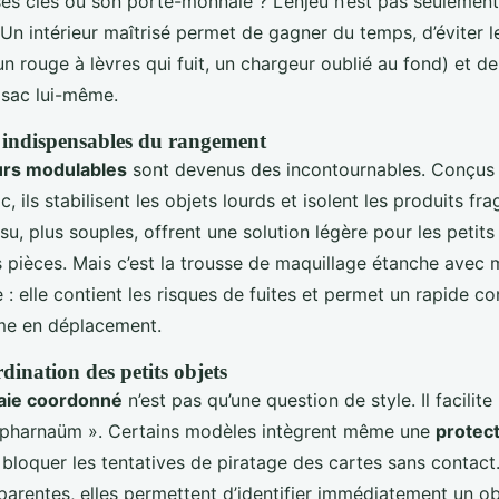
es clés ou son porte-monnaie ? L’enjeu n’est pas seulement 
 Un intérieur maîtrisé permet de gagner du temps, d’éviter l
un rouge à lèvres qui fuit, un chargeur oublié au fond) et de
 sac lui-même.
s indispensables du rangement
urs modulables
sont devenus des incontournables. Conçus 
, ils stabilisent les objets lourds et isolent les produits fra
su, plus souples, offrent une solution légère pour les peti
s pièces. Mais c’est la trousse de maquillage étanche avec m
ce : elle contient les risques de fuites et permet un rapide c
me en déplacement.
rdination des petits objets
aie coordonné
n’est pas qu’une question de style. Il facilite
 capharnaüm ». Certains modèles intègrent même une
protect
 bloquer les tentatives de piratage des cartes sans contact
parentes, elles permettent d’identifier immédiatement un ob