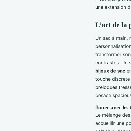
Orion
•
02/06/2026 11:52
•
8 min de lecture
une extension de
L’art de la
Un sac à main, 
personnalisation
transformer son
contrastes. Un s
bijoux de sac
en
touche discrète 
breloques tress
besace spacieus
Jouer avec les 
Le mélange des 
accueillir une p