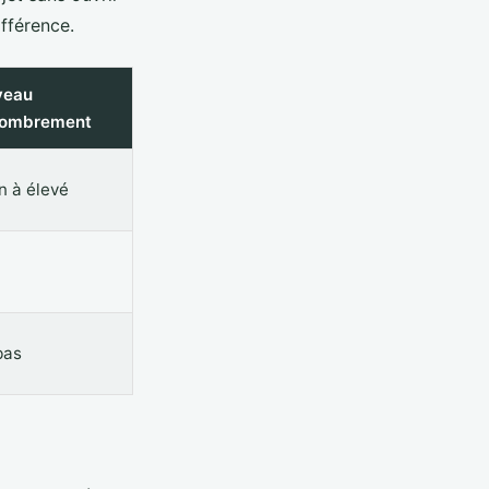
ifférence.
veau
combrement
 à élevé
bas