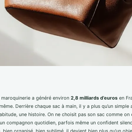
ensables pour
a maroquinerie a généré environ
2,8 milliards d’euros
en Fra
-même. Derrière chaque sac à main, il y a plus qu’un simple 
 main
abitude, une histoire. On ne choisit pas son sac comme on 
t un compagnon quotidien, parfois même un confident silen
é, bien organisé, bien sublimé, il devient bien plus qu’un obje