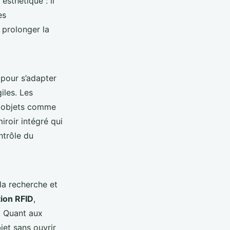
esthétique : il
es
 prolonger la
pour s’adapter
giles. Les
ts objets comme
iroir intégré qui
ontrôle du
 la recherche et
ion RFID
,
. Quant aux
jet sans ouvrir