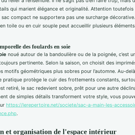
du relief à l’ensemble. Il ne s’agit pas d’en faire trop, mais
ails qui marient élégance et originalité. Attention toutefois 
n sac compact ne supportera pas une surcharge décorative
n toile ou en cuir souple peut accueillir plusieurs élément
mporelle des foulards en soie
oie
noué autour de la bandoulière ou de la poignée, c’est u
toujours pertinente. Selon la saison, on choisit des imprimé
s motifs géométriques plus sobres pour l’automne. Au-delà
e pratique protège le cuir des frottements constants, surtou
 est retiré, le sac redevient sobre, prêt pour une autre décli
nt de simples détails transforment votre style, vous pouv
sur
https://lerepertoire.net/societe/sac-a-main-les-accessoi
ence.php
.
n et organisation de l'espace intérieur