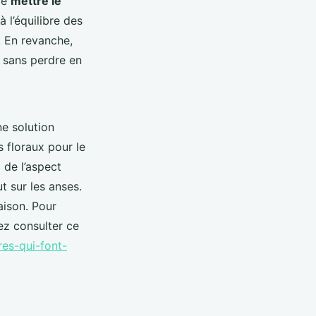
 de
mettre le
à l’équilibre des
. En revanche,
s sans perdre en
ne solution
s floraux pour le
 de l’aspect
t sur les anses.
naison. Pour
ez consulter ce
res-qui-font-