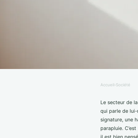
Accueil
›
Société
SOCIÉTÉ
Découvrez les indisp
Le secteur de l
qui parle de lui
sublimer votre sac à
signature, une h
parapluie. C’es
il est bien pens