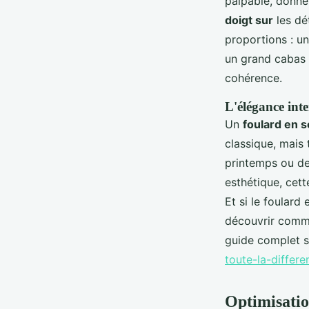
palpable, donne 
doigt sur
les dét
proportions : u
un grand cabas e
cohérence.
L'élégance inte
Un
foulard en s
classique, mais 
printemps ou de
esthétique, cett
Et si le foulard
découvrir comme
guide complet 
toute-la-differ
Optimisatio