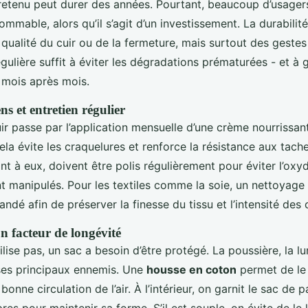
retenu peut durer des années. Pourtant, beaucoup d’usagers
mable, alors qu’il s’agit d’un investissement. La durabili
qualité du cuir ou de la fermeture, mais surtout des gestes
gulière suffit à éviter les dégradations prématurées - et à
 mois après mois.
ns et entretien régulier
uir passe par l’application mensuelle d’une crème nourrissa
la évite les craquelures et renforce la résistance aux tache
nt à eux, doivent être polis régulièrement pour éviter l’oxy
nt manipulés. Pour les textiles comme la soie, un nettoyage
dé afin de préserver la finesse du tissu et l’intensité des 
n facteur de longévité
ilise pas, un sac a besoin d’être protégé. La poussière, la l
 ses principaux ennemis. Une
housse en coton
permet de le 
onne circulation de l’air. À l’intérieur, on garnit le sac de 