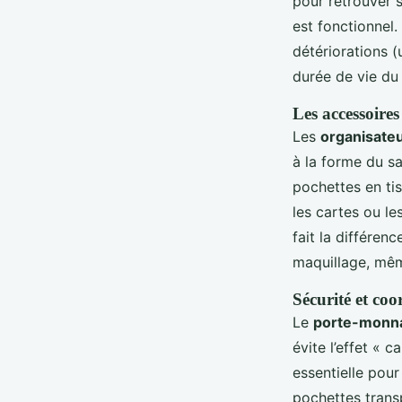
pour retrouver s
est fonctionnel.
détériorations (
durée de vie du
Les accessoire
Les
organisate
à la forme du sac
pochettes en tis
les cartes ou le
fait la différen
maquillage, mê
Sécurité et coo
Le
porte-monn
évite l’effet «
essentielle pour
pochettes trans