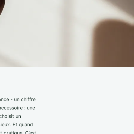
nce - un chiffre
accessoire : une
choisit un
cieux. Et quand
t pratique. C’est