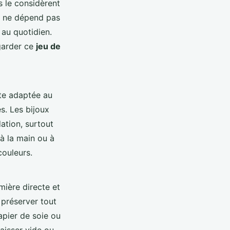
 le considèrent
té ne dépend pas
 au quotidien.
 garder ce
jeu de
nte adaptée au
s. Les bijoux
dation, surtout
 à la main ou à
couleurs.
umière directe et
préserver tout
papier de soie ou